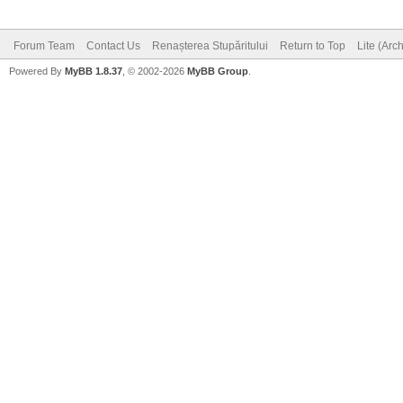
Forum Team
Contact Us
Renașterea Stupăritului
Return to Top
Lite (Arc
Powered By
MyBB 1.8.37
, © 2002-2026
MyBB Group
.