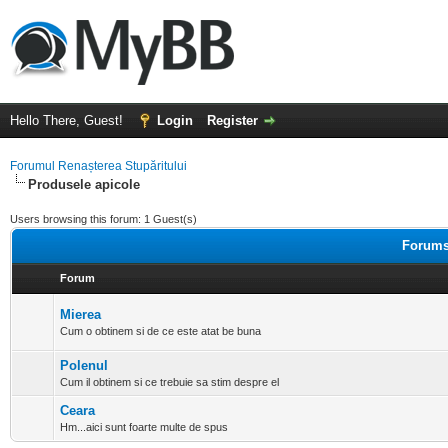
Hello There, Guest!
Login
Register
Forumul Renașterea Stupăritului
Produsele apicole
Users browsing this forum: 1 Guest(s)
Forums 
Forum
Mierea
Cum o obtinem si de ce este atat be buna
Polenul
Cum il obtinem si ce trebuie sa stim despre el
Ceara
Hm...aici sunt foarte multe de spus