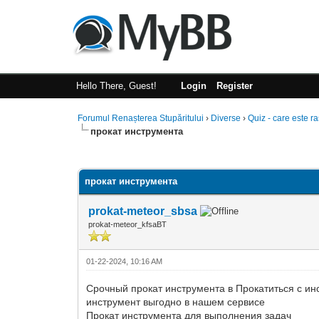
Hello There, Guest!
Login
Register
Forumul Renașterea Stupăritului
›
Diverse
›
Quiz - care este r
прокат инструмента
0 Vote(s) - 0 Average
1
2
3
4
5
прокат инструмента
prokat-meteor_sbsa
prokat-meteor_kfsaBT
01-22-2024, 10:16 AM
Срочный прокат инструмента в Прокатиться с и
инструмент выгодно в нашем сервисе
Прокат инструмента для выполнения задач