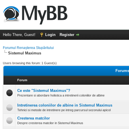
Hello There, Guest!
Login
Register
Forumul Renașterea Stupăritului
Sistemul Maximus
Users browsing this forum: 1 Guest(s)
Forums 
Forum
Ce este "Sistemul Maximus"?
Prezentare si abordare holistica a intretinerii coloniilor de albine
Intretinerea coloniilor de albine in Sistemul Maximus
Tehnici si metode de intretinere pe intreg parcursul sezonului apicol
Cresterea matcilor
Despre cresterea matcilor in Sistemul Maximus