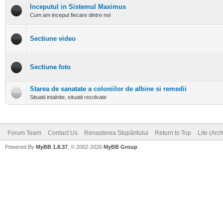
Inceputul in Sistemul Maximus
Cum am inceput fiecare dintre noi
Sectiune video
Sectiune foto
Starea de sanatate a coloniilor de albine si remedii
Situatii intalnite, situatii rezolvate
Forum Team
Contact Us
Renașterea Stupăritului
Return to Top
Lite (Arc
Powered By
MyBB 1.8.37
, © 2002-2026
MyBB Group
.